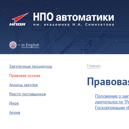
in English
Закупочные процедуры
Главная
-
Правовая основа
Правова
Анонсы закупок
Реестр поставщиков
Положение о зак
деятельности "Р
Иное
Госкорпорации «
Архив