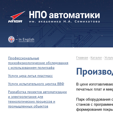
in English
Профессиональные
Главная
-
Каталог
-
Услуг
психофизиологические обследования
Произво
с использованием полиграфа
Услуги цеха литья пластмасс
Услуги испытательного центра ВВФ
В цехе изготавлива
печатных плат и мик
Разработка проектов автоматизации
и электропитания для
Парк оборудования 
технологических процессов и
станков с программ
промышленных объектов
формирования покры