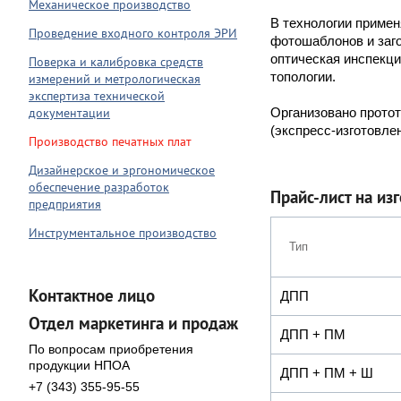
Механическое производство
В технологии приме
Проведение входного контроля ЭРИ
фотошаблонов и заго
оптическая инспекци
Поверка и калибровка средств
топологии.
измерений и метрологическая
экспертиза технической
документации
Организовано протот
(экспресс-изготовлен
Производство печатных плат
Дизайнерское и эргономическое
обеспечение разработок
Прайс-лист на из
предприятия
Инструментальное производство
Тип
Контактное лицо
ДПП
Отдел маркетинга и продаж
ДПП + ПМ
По вопросам приобретения
продукции НПОА
ДПП + ПМ + Ш
+7 (343) 355-95-55