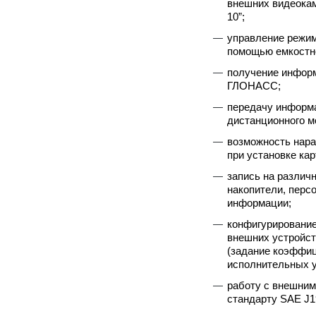
внешних видеокам
10”;
управление режим
помощью емкостно
получение инфор
ГЛОНАСС;
передачу информ
дистанционного м
возможность нара
при установке кар
запись на различ
накопители, перс
информации;
конфигурирование
внешних устройст
(задание коэффиц
исполнительных у
работу с внешним
стандарту SAE J1