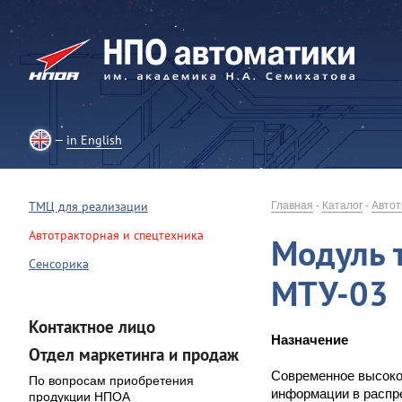
in English
ТМЦ для реализации
Главная
-
Каталог
-
Автот
Автотракторная и спецтехника
Модуль 
Сенсорика
МТУ-03
Контактное лицо
Назначение
Отдел маркетинга и продаж
Современное высоко
По вопросам приобретения
информации в расп
продукции НПОА